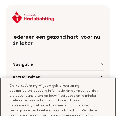
Keer
terug
naar
de
Iedereen een gezond hart, voor nu
homepage
én later
Navigatie
Home
Actualiteiten
Openstaande calls
De Hartstichting wil jouw gebruikservaring
Nieuws
Hartstichting.nl
optimaliseren, zodat je informatie en campagnes ziet
Samenwerking en financiering
Nieuwsbrief voor professionals
die beter aansluiten op jouw interesses en je minder
Onze missie
Publiekswebsite Hartstichting.nl
irrelevante boodschappen ontvangt. Daarom
Contact
gebruiken wij, met jouw toestemming, cookies en
Over de Hartstichting
vergelijkbare technieken zoals linktracking. Met deze
Contactgegevens
technieken kunnen wij en onze campagnepartners