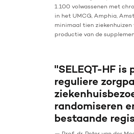
1.100 volwassenen met chro
in het UMCG, Amphia, Amste
minimaal tien ziekenhuizen 
productie van de supplement
SELEQT-HF is p
reguliere zorgp
ziekenhuisbezo
randomiseren e
bestaande regis
—
Prof. dr. Peter van der M