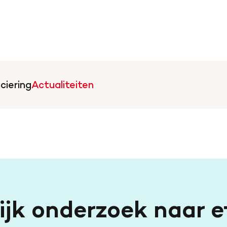
ciering
Actualiteiten
artstichting.nl
lijk onderzoek naar e