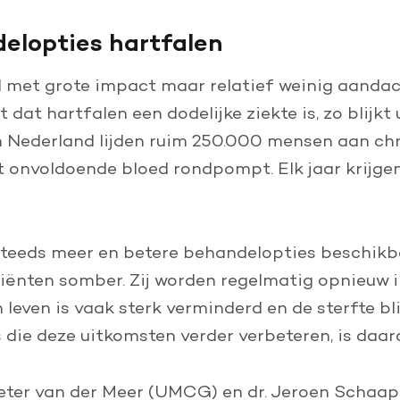
elopties hartfalen
d met grote impact maar relatief weinig aandac
dat hartfalen een dodelijke ziekte is, zo blijkt 
In Nederland lijden ruim 250.000 mensen aan ch
t onvoldoende bloed rondpompt. Elk jaar krijge
teeds meer en betere behandelopties beschikba
tiënten somber. Zij worden regelmatig opnieuw i
leven is vaak sterk verminderd en de sterfte bl
die deze uitkomsten verder verbeteren, is daar
 Peter van der Meer (UMCG) en dr. Jeroen Schaa