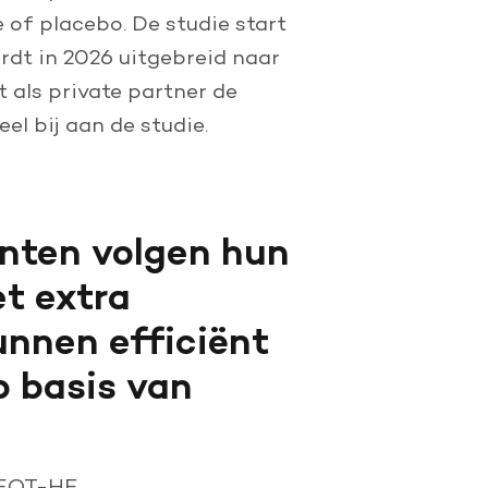
of placebo. De studie start
dt in 2026 uitgebreid naar
 als private partner de
l bij aan de studie.
nten volgen hun
et extra
nnen efficiënt
 basis van
LEQT-HF