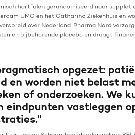
nisch hartfalen gerandomiseerd naar suppletie 
rdam UMC en het Catharina Ziekenhuis en wor
verspreid over Nederland. Pharma Nord verzorgt
en en bijbehorende placebo en draagt financiee
ragmatisch opgezet: patië
ad en worden niet belast m
eken of onderzoeken. We ku
n eindpunten vastleggen op
traties.
eer & dr. Jeroen Schaap
,
hoofdonderzoekers SE