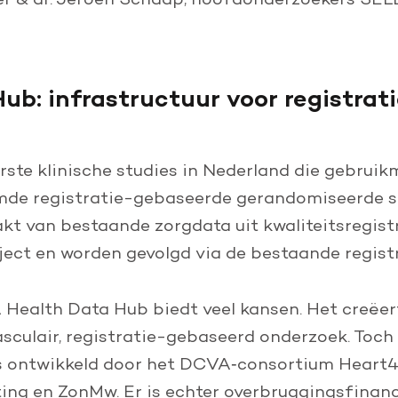
ub: infrastructuur voor registra
rste klinische studies in Nederland die gebrui
de registratie-gebaseerde gerandomiseerde stu
kt van bestaande zorgdata uit kwaliteitsregist
ject en worden gevolgd via de bestaande registr
Health Data Hub biedt veel kansen. Het creëert
asculair, registratie-gebaseerd onderzoek. Toch
is ontwikkeld door het DCVA‑consortium Heart4
ng en ZonMw. Er is echter overbruggingsfinanc