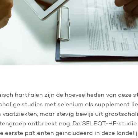
nisch hartfalen zijn de hoeveelheden van deze s
chalige studies met selenium als supplement li
n vaatziekten, maar stevig bewijs uit grootscha
tengroep ontbreekt nog. De SELEQT‑HF‑studie 
e eerste patiënten geïncludeerd in deze landeli