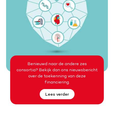
Benieuwd naar de andere zes
consortia? Bekijk dan ons nieuwsbericht
over de toekenning van deze
financiering.
Lees verder