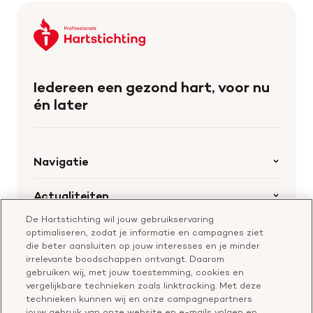
Keer
terug
naar
de
Iedereen een gezond hart, voor nu
homepage
én later
Navigatie
Home
Actualiteiten
Openstaande calls
De Hartstichting wil jouw gebruikservaring
Nieuws
Hartstichting.nl
optimaliseren, zodat je informatie en campagnes ziet
Samenwerking en financiering
Nieuwsbrief voor professionals
die beter aansluiten op jouw interesses en je minder
Onze missie
Publiekswebsite Hartstichting.nl
irrelevante boodschappen ontvangt. Daarom
Contact
gebruiken wij, met jouw toestemming, cookies en
Over de Hartstichting
vergelijkbare technieken zoals linktracking. Met deze
Contactgegevens
technieken kunnen wij en onze campagnepartners
Jaarverslag
jouw gebruik van onze website en e-mails volgen en