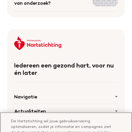
van onderzoek?
Keer
terug
naar
de
Iedereen een gezond hart, voor nu
homepage
én later
Navigatie
Home
Actualiteiten
Openstaande calls
De Hartstichting wil jouw gebruikservaring
Nieuws
Hartstichting.nl
optimaliseren, zodat je informatie en campagnes ziet
Samenwerking en financiering