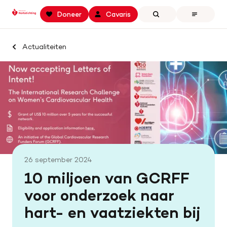
Keer
Spring
Spring
Doneer
Cavaris
Zoeken
Open
terug
naar
naar
the
naar
hoofdinhoud
footer
menu
Zoek binnen professionals.hartstichting.nl
de
navigatie
Actualiteiten
Home
homepage
Zoeken
Openstaande calls
Samenwerking en financiering
Actualiteiten
Onze missie
26 september 2024
Contact
10 miljoen van GCRFF
voor onderzoek naar
hart- en vaatziekten bij