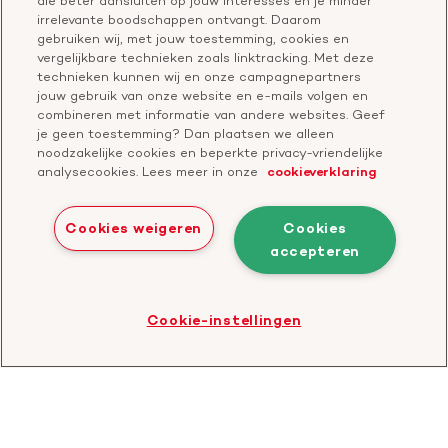
Nieuwsbrief voor professionals
die beter aansluiten op jouw interesses en je minder
Onze missie
Publiekswebsite Hartstichting.nl
irrelevante boodschappen ontvangt. Daarom
Contact
gebruiken wij, met jouw toestemming, cookies en
Over de Hartstichting
vergelijkbare technieken zoals linktracking. Met deze
Contactgegevens
technieken kunnen wij en onze campagnepartners
Jaarverslag
jouw gebruik van onze website en e-mails volgen en
combineren met informatie van andere websites. Geef
je geen toestemming? Dan plaatsen we alleen
Doneer
Cavaris
noodzakelijke cookies en beperkte privacy-vriendelijke
analysecookies. Lees meer in onze
cookieverklaring
Bezoek
onze
Cookies weigeren
Cookies
LinkedIn
accepteren
Cookies
Disclaimer
Privacyverklaring
profiel
Bezoek
Cookie-instellingen
de
website
van
CBF
-
Toezichthouder