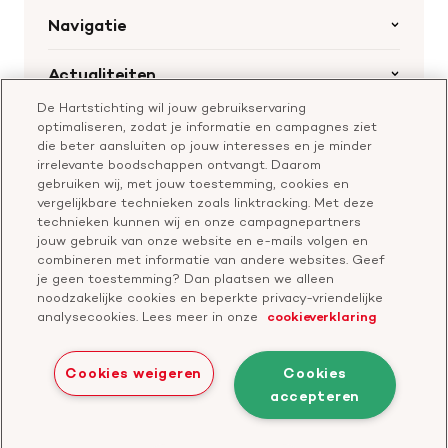
Navigatie
Home
Actualiteiten
Openstaande calls
De Hartstichting wil jouw gebruikservaring
Nieuws
Hartstichting.nl
optimaliseren, zodat je informatie en campagnes ziet
Samenwerking en financiering
Nieuwsbrief voor professionals
die beter aansluiten op jouw interesses en je minder
Onze missie
Publiekswebsite Hartstichting.nl
irrelevante boodschappen ontvangt. Daarom
Contact
gebruiken wij, met jouw toestemming, cookies en
Over de Hartstichting
vergelijkbare technieken zoals linktracking. Met deze
Contactgegevens
technieken kunnen wij en onze campagnepartners
Jaarverslag
jouw gebruik van onze website en e-mails volgen en
combineren met informatie van andere websites. Geef
je geen toestemming? Dan plaatsen we alleen
Doneer
Cavaris
noodzakelijke cookies en beperkte privacy-vriendelijke
analysecookies. Lees meer in onze
cookieverklaring
Bezoek
onze
Cookies weigeren
Cookies
LinkedIn
accepteren
Cookies
Disclaimer
Privacyverklaring
profiel