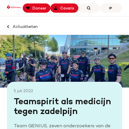
Keer
Spring
Spring
Doneer
Cavaris
Zoeken
Open
terug
naar
naar
the
naar
hoofdinhoud
footer
menu
Zoek binnen professionals.hartstichting.nl
de
navigatie
Actualiteiten
Home
homepage
Zoeken
Openstaande calls
Samenwerking en financiering
Actualiteiten
Onze missie
5 juli 2022
Contact
Teamspirit als medicijn
tegen zadelpijn
Team GENIUS, zeven onderzoekers van de