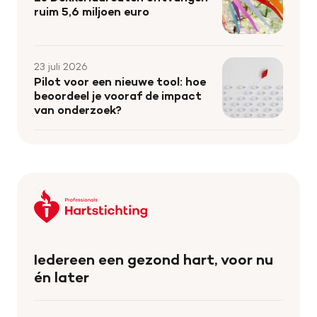
ruim 5,6 miljoen euro
23 juli 2026
Pilot voor een nieuwe tool: hoe
beoordeel je vooraf de impact
van onderzoek?
Keer
terug
naar
de
Iedereen een gezond hart, voor nu
homepage
én later