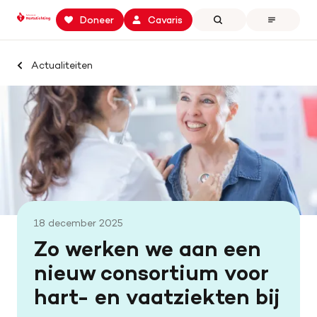
Keer
Spring
Spring
Doneer
Cavaris
Zoeken
Open
terug
naar
naar
the
naar
hoofdinhoud
footer
menu
Zoek binnen professionals.hartstichting.nl
de
navigatie
Actualiteiten
Home
homepage
Zoeken
Openstaande calls
Samenwerking en financiering
Actualiteiten
Onze missie
18 december 2025
Contact
Zo werken we aan een
nieuw consortium voor
hart- en vaatziekten bij