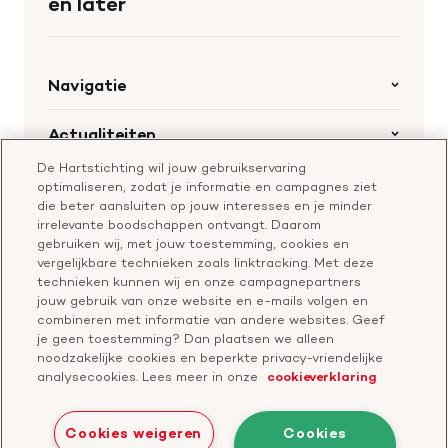
én later
Navigatie
Home
Actualiteiten
Openstaande calls
De Hartstichting wil jouw gebruikservaring
Nieuws
Hartstichting.nl
optimaliseren, zodat je informatie en campagnes ziet
Samenwerking en financiering
Nieuwsbrief voor professionals
die beter aansluiten op jouw interesses en je minder
Onze missie
Publiekswebsite Hartstichting.nl
irrelevante boodschappen ontvangt. Daarom
Contact
gebruiken wij, met jouw toestemming, cookies en
Over de Hartstichting
vergelijkbare technieken zoals linktracking. Met deze
Contactgegevens
technieken kunnen wij en onze campagnepartners
Jaarverslag
jouw gebruik van onze website en e-mails volgen en
combineren met informatie van andere websites. Geef
je geen toestemming? Dan plaatsen we alleen
Doneer
Cavaris
noodzakelijke cookies en beperkte privacy-vriendelijke
analysecookies. Lees meer in onze
cookieverklaring
Bezoek
onze
Cookies weigeren
Cookies