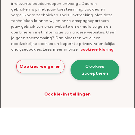
Onze missie
Publiekswebsite Hartstichting.nl
irrelevante boodschappen ontvangt. Daarom
Contact
gebruiken wij, met jouw toestemming, cookies en
Over de Hartstichting
vergelijkbare technieken zoals linktracking. Met deze
Contactgegevens
technieken kunnen wij en onze campagnepartners
Jaarverslag
jouw gebruik van onze website en e-mails volgen en
combineren met informatie van andere websites. Geef
je geen toestemming? Dan plaatsen we alleen
Doneer
Cavaris
noodzakelijke cookies en beperkte privacy-vriendelijke
analysecookies. Lees meer in onze
cookieverklaring
Bezoek
onze
Cookies weigeren
Cookies
LinkedIn
accepteren
Cookies
Disclaimer
Privacyverklaring
profiel
Bezoek
Cookie-instellingen
de
website
van
CBF
-
Toezichthouder