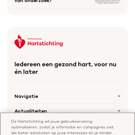
van onderzoek?
Keer
terug
naar
de
Iedereen een gezond hart, voor nu
homepage
én later
Navigatie
Home
Actualiteiten
Openstaande calls
De Hartstichting wil jouw gebruikservaring
Nieuws
Hartstichting.nl
optimaliseren, zodat je informatie en campagnes ziet
Samenwerking en financiering
Nieuwsbrief voor professionals
die beter aansluiten op jouw interesses en je minder