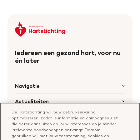
Keer
terug
naar
de
Iedereen een gezond hart, voor nu
homepage
én later
Navigatie
Home
Actualiteiten
Openstaande calls
De Hartstichting wil jouw gebruikservaring
Nieuws
Hartstichting.nl
optimaliseren, zodat je informatie en campagnes ziet
Samenwerking en financiering
Nieuwsbrief voor professionals
die beter aansluiten op jouw interesses en je minder
Onze missie
Publiekswebsite Hartstichting.nl
irrelevante boodschappen ontvangt. Daarom
Contact
gebruiken wij, met jouw toestemming, cookies en
Over de Hartstichting