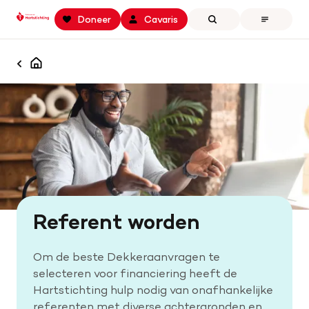
Keer
Spring
Spring
Doneer
Cavaris
Zoeken
Open
terug
naar
naar
the
naar
hoofdinhoud
footer
menu
Zoek binnen professionals.hartstichting.nl
de
navigatie
Home
Homepagina
homepage
Zoeken
Openstaande calls
Samenwerking en financiering
Actualiteiten
Onze missie
Referent worden
Contact
Om de beste Dekkeraanvragen te
selecteren voor financiering heeft de
Hartstichting hulp nodig van onafhankelijke
referenten met diverse achtergronden en