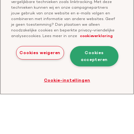
vergelijkbare technieken zoals linktracking. Met deze
Contactgegevens
technieken kunnen wij en onze campagnepartners
Jaarverslag
jouw gebruik van onze website en e-mails volgen en
combineren met informatie van andere websites. Geef
je geen toestemming? Dan plaatsen we alleen
Doneer
Cavaris
noodzakelijke cookies en beperkte privacy-vriendelijke
analysecookies. Lees meer in onze
cookieverklaring
Bezoek
onze
Cookies weigeren
Cookies
LinkedIn
accepteren
Cookies
Disclaimer
Privacyverklaring
profiel
Bezoek
Cookie-instellingen
de
website
van
CBF
-
Toezichthouder
goede
doelen