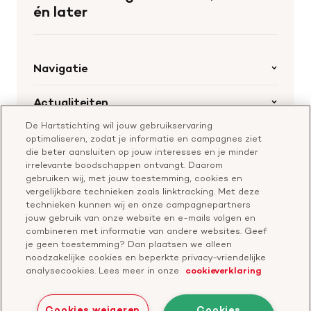
homepage
én later
Navigatie
Home
Actualiteiten
Openstaande calls
De Hartstichting wil jouw gebruikservaring
Nieuws
Hartstichting.nl
optimaliseren, zodat je informatie en campagnes ziet
Samenwerking en financiering
Nieuwsbrief voor professionals
die beter aansluiten op jouw interesses en je minder
Onze missie
Publiekswebsite Hartstichting.nl
irrelevante boodschappen ontvangt. Daarom
Contact
gebruiken wij, met jouw toestemming, cookies en
Over de Hartstichting
vergelijkbare technieken zoals linktracking. Met deze
Contactgegevens
technieken kunnen wij en onze campagnepartners
Jaarverslag
jouw gebruik van onze website en e-mails volgen en
combineren met informatie van andere websites. Geef
je geen toestemming? Dan plaatsen we alleen
Doneer
Cavaris
noodzakelijke cookies en beperkte privacy-vriendelijke
analysecookies. Lees meer in onze
cookieverklaring
Bezoek
onze
Cookies weigeren
Cookies