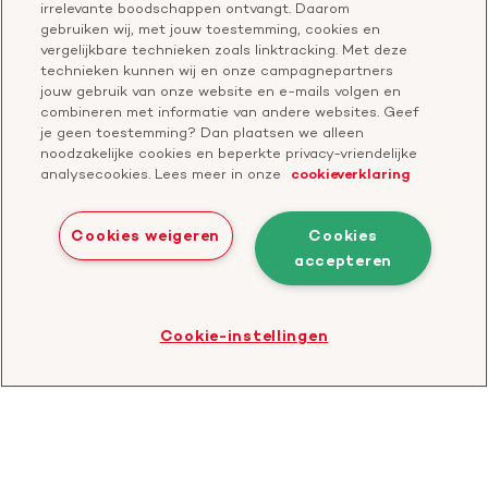
Onze missie
Publiekswebsite Hartstichting.nl
irrelevante boodschappen ontvangt. Daarom
Contact
gebruiken wij, met jouw toestemming, cookies en
Over de Hartstichting
vergelijkbare technieken zoals linktracking. Met deze
Contactgegevens
technieken kunnen wij en onze campagnepartners
Jaarverslag
jouw gebruik van onze website en e-mails volgen en
combineren met informatie van andere websites. Geef
je geen toestemming? Dan plaatsen we alleen
Doneer
Cavaris
noodzakelijke cookies en beperkte privacy-vriendelijke
analysecookies. Lees meer in onze
cookieverklaring
Bezoek
onze
Cookies weigeren
Cookies
LinkedIn
accepteren
Cookies
Disclaimer
Privacyverklaring
profiel
Bezoek
Cookie-instellingen
de
website
van
CBF
-
Toezichthouder