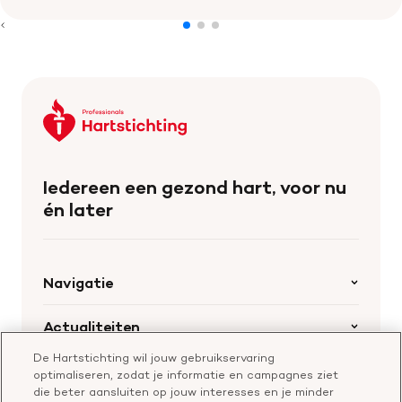
Keer
terug
naar
de
Iedereen een gezond hart, voor nu
homepage
én later
Navigatie
Home
Actualiteiten
Openstaande calls
De Hartstichting wil jouw gebruikservaring
Nieuws
Hartstichting.nl
optimaliseren, zodat je informatie en campagnes ziet
Samenwerking en financiering
Nieuwsbrief voor professionals
die beter aansluiten op jouw interesses en je minder