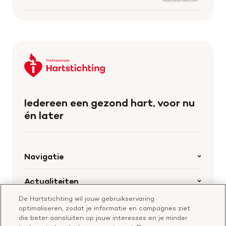
Keer
terug
naar
de
Iedereen een gezond hart, voor nu
homepage
én later
Navigatie
Home
Actualiteiten
Openstaande calls
De Hartstichting wil jouw gebruikservaring
Nieuws
Hartstichting.nl
optimaliseren, zodat je informatie en campagnes ziet
Samenwerking en financiering
Nieuwsbrief voor professionals
die beter aansluiten op jouw interesses en je minder
Onze missie
Publiekswebsite Hartstichting.nl