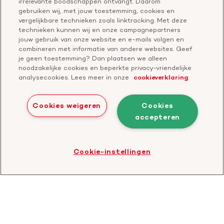
irrelevante boodschappen ontvangt. Daarom
Contact
gebruiken wij, met jouw toestemming, cookies en
Over de Hartstichting
vergelijkbare technieken zoals linktracking. Met deze
Contactgegevens
technieken kunnen wij en onze campagnepartners
Jaarverslag
jouw gebruik van onze website en e-mails volgen en
combineren met informatie van andere websites. Geef
je geen toestemming? Dan plaatsen we alleen
Doneer
Cavaris
noodzakelijke cookies en beperkte privacy-vriendelijke
analysecookies. Lees meer in onze
cookieverklaring
Bezoek
onze
Cookies weigeren
Cookies
LinkedIn
accepteren
Cookies
Disclaimer
Privacyverklaring
profiel
Bezoek
Cookie-instellingen
de
website
van
CBF
-
Toezichthouder