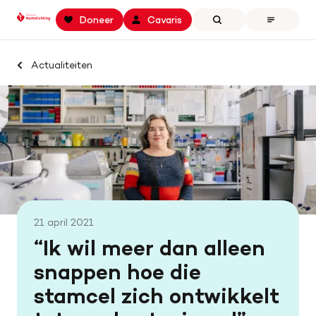
Keer
Spring
Spring
Doneer
Cavaris
Zoeken
Open
terug
naar
naar
the
naar
hoofdinhoud
footer
menu
Zoek binnen professionals.hartstichting.nl
de
navigatie
Actualiteiten
Home
homepage
Zoeken
Openstaande calls
Samenwerking en financiering
Actualiteiten
Onze missie
21 april 2021
Contact
“Ik wil meer dan alleen
snappen hoe die
stamcel zich ontwikkelt