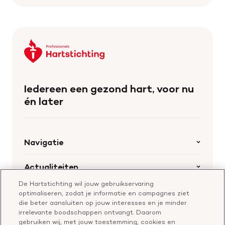
Keer
terug
naar
de
Iedereen een gezond hart, voor nu
homepage
én later
Navigatie
Home
Actualiteiten
Openstaande calls
De Hartstichting wil jouw gebruikservaring
Nieuws
Hartstichting.nl
optimaliseren, zodat je informatie en campagnes ziet
Samenwerking en financiering
Nieuwsbrief voor professionals
die beter aansluiten op jouw interesses en je minder
Onze missie
Publiekswebsite Hartstichting.nl
irrelevante boodschappen ontvangt. Daarom
Contact
gebruiken wij, met jouw toestemming, cookies en