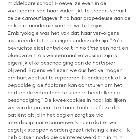
middelbare school. Hoewel ze even in de
voetsporen van haar vader lijkt te treden, verruilt
ze de camouflageverf na haar propedeuse aan de
militaire academie voor de witte labjas.
Embryologie was het vak dat haar vervolgens
inspireerde tot haar eigen onderzoekslijn. “Zo’n
bevruchte eicel ontwikkelt in
no time
een hart en
bloedvaten. Als we eenmaal volwassen zijn is
eigenlijk elke beschadiging aan de hartspier
blijvend. Ergens verliezen we dus het vermogen
om hartweefsel te repareren. Ik onderzoek of ik
bepaalde groeifactoren kan aansturen om het
hart en de vaten toch te kunnen herstellen na
beschadiging.” De kweekbakjes in haar lab lijken
ver van de patiënt te staan. Toch heeft ze die
patiënt altijd in het oog en zorgt ze via
interdisciplinaire samenwerkingen dat er wel
degelijk stappen worden gezet richting kliniek. “Ik
heb artsen nodig die geïnteresseerd zijn in mijn