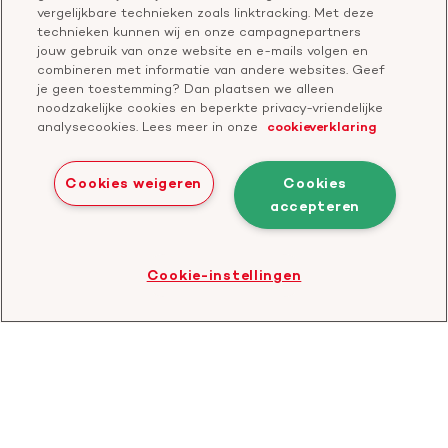
Over de Hartstichting
vergelijkbare technieken zoals linktracking. Met deze
Contactgegevens
technieken kunnen wij en onze campagnepartners
Jaarverslag
jouw gebruik van onze website en e-mails volgen en
combineren met informatie van andere websites. Geef
je geen toestemming? Dan plaatsen we alleen
Doneer
Cavaris
noodzakelijke cookies en beperkte privacy-vriendelijke
analysecookies. Lees meer in onze
cookieverklaring
Bezoek
onze
Cookies weigeren
Cookies
LinkedIn
accepteren
Cookies
Disclaimer
Privacyverklaring
profiel
Bezoek
Cookie-instellingen
de
website
van
CBF
-
Toezichthouder
goede
doelen