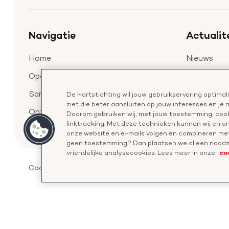
homepage
Navigatie
Actualit
Home
Nieuws
Openstaande calls
Nieuwsbrief
Samenwerking en financiering
De Hartstichting wil jouw gebruikservaring optima
ziet die beter aansluiten op jouw interesses en je
Onze missie
Daarom gebruiken wij, met jouw toestemming, cook
linktracking. Met deze technieken kunnen wij en 
onze website en e-mails volgen en combineren met
geen toestemming? Dan plaatsen we alleen noodza
co
vriendelijke analysecookies. Lees meer in onze
Cookies
Disclaimer
Privacyverklaring