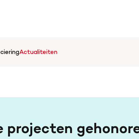
ciering
Actualiteiten
artstichting.nl
 projecten gehonore