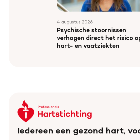
4 augustus 2026
Psychische stoornissen
verhogen direct het risico o
hart- en vaatziekten
Keer
terug
naar
Iedereen een gezond hart, voo
de