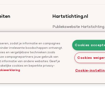
eiten
Hartstichting.nl
Publiekswebsite Hartstichting.
 voor professionals
Over de Hartstichting
Jaarverslag
liseren, zodat je informatie en campagnes
Cookies accept
 minder irrelevante boodschappen ontvangt.
ies en vergelijkbare technieken zoals
onze campagnepartners jouw gebruik van
Cookies weige
 informatie van andere websites. Geef je
kelijke cookies en beperkte privacy-
okieverklaring
Cookie-instelli