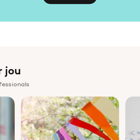
r jou
fessionals