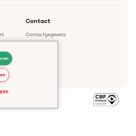
profiel
Contact
nl
Contactgegevens
eren
ren
ngen
Bezoek
de
website
van
CBF
-