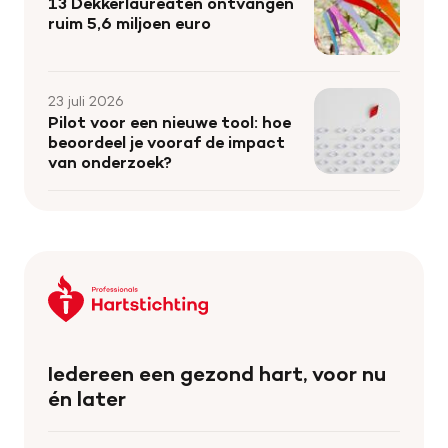
13 Dekkerlaureaten ontvangen
ruim 5,6 miljoen euro
23 juli 2026
Pilot voor een nieuwe tool: hoe
beoordeel je vooraf de impact
van onderzoek?
Keer
terug
naar
de
Iedereen een gezond hart, voor nu
homepage
én later