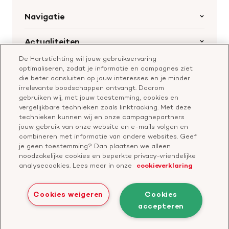
Navigatie
Home
Actualiteiten
Openstaande calls
De Hartstichting wil jouw gebruikservaring
Nieuws
Hartstichting.nl
optimaliseren, zodat je informatie en campagnes ziet
Samenwerking en financiering
Nieuwsbrief voor professionals
die beter aansluiten op jouw interesses en je minder
Onze missie
Publiekswebsite Hartstichting.nl
irrelevante boodschappen ontvangt. Daarom
Contact
gebruiken wij, met jouw toestemming, cookies en
Over de Hartstichting
vergelijkbare technieken zoals linktracking. Met deze
Contactgegevens
technieken kunnen wij en onze campagnepartners
Jaarverslag
jouw gebruik van onze website en e-mails volgen en
combineren met informatie van andere websites. Geef
je geen toestemming? Dan plaatsen we alleen
Doneer
Cavaris
noodzakelijke cookies en beperkte privacy-vriendelijke
analysecookies. Lees meer in onze
cookieverklaring
Bezoek
onze
Cookies weigeren
Cookies
LinkedIn
accepteren
Cookies
Disclaimer
Privacyverklaring
profiel