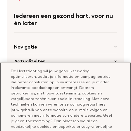
naar
de
Iedereen een gezond hart, voor nu
homepage
én later
Navigatie
Home
Actualiteiten
Openstaande calls
De Hartstichting wil jouw gebruikservaring
Nieuws
Hartstichting.nl
optimaliseren, zodat je informatie en campagnes ziet
Samenwerking en financiering
Nieuwsbrief voor professionals
die beter aansluiten op jouw interesses en je minder
Onze missie
Publiekswebsite Hartstichting.nl
irrelevante boodschappen ontvangt. Daarom
Contact
gebruiken wij, met jouw toestemming, cookies en
Over de Hartstichting
vergelijkbare technieken zoals linktracking. Met deze
Contactgegevens
technieken kunnen wij en onze campagnepartners
Jaarverslag
jouw gebruik van onze website en e-mails volgen en
combineren met informatie van andere websites. Geef
je geen toestemming? Dan plaatsen we alleen
Doneer
Cavaris
noodzakelijke cookies en beperkte privacy-vriendelijke