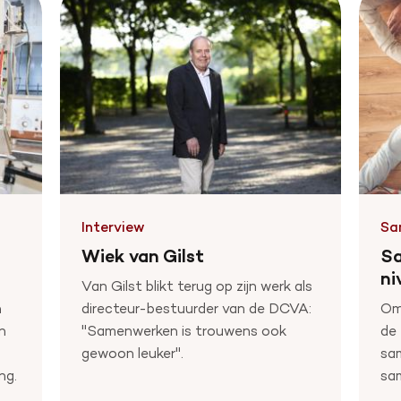
Interview
Sa
Wiek van Gilst
Sa
ni
Van Gilst blikt terug op zijn werk als
n
directeur-bestuurder van de DCVA:
Om 
n
"Samenwerken is trouwens ook
de 
g
gewoon leuker".
sa
ng.
sam