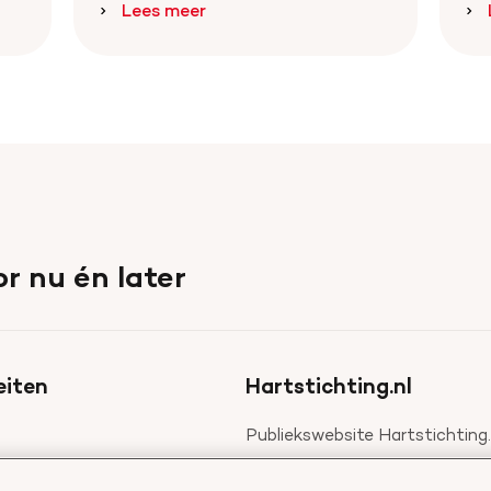
Lees meer
r nu én later
eiten
Hartstichting.nl
Publiekswebsite Hartstichting.
 voor professionals
Over de Hartstichting