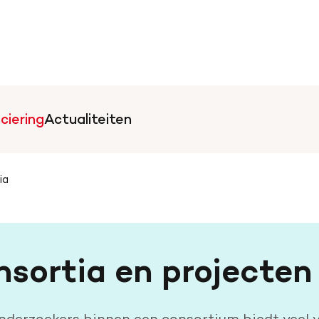
ciering
Actualiteiten
ia
artstichting.nl
sortia en projecten
erzoekers binnen een consortium biedt veel vo