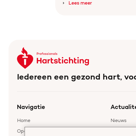
Lees meer
Keer
terug
naar
Iedereen een gezond hart, voo
de
homepage
Navigatie
Actualit
Home
Nieuws
Openstaande calls
Nieuwsbrief