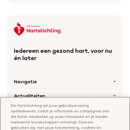
Keer
terug
naar
de
Iedereen een gezond hart, voor nu
homepage
én later
Navigatie
Home
Actualiteiten
Openstaande calls
De Hartstichting wil jouw gebruikservaring
Nieuws
Hartstichting.nl
optimaliseren, zodat je informatie en campagnes ziet
Samenwerking en financiering
Nieuwsbrief voor professionals
die beter aansluiten op jouw interesses en je minder
Onze missie
Publiekswebsite Hartstichting.nl
irrelevante boodschappen ontvangt. Daarom
Contact
gebruiken wij, met jouw toestemming, cookies en