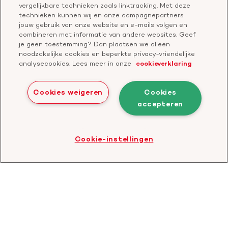
Over de Hartstichting
vergelijkbare technieken zoals linktracking. Met deze
Contactgegevens
technieken kunnen wij en onze campagnepartners
Jaarverslag
jouw gebruik van onze website en e-mails volgen en
combineren met informatie van andere websites. Geef
je geen toestemming? Dan plaatsen we alleen
Doneer
Cavaris
noodzakelijke cookies en beperkte privacy-vriendelijke
analysecookies. Lees meer in onze
cookieverklaring
Bezoek
onze
Cookies weigeren
Cookies
LinkedIn
accepteren
Cookies
Disclaimer
Privacyverklaring
profiel
Bezoek
Cookie-instellingen
de
website
van
CBF
-
Toezichthouder
goede
doelen