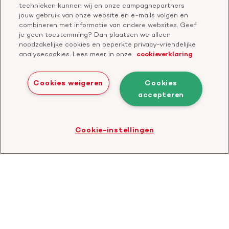
Contactgegevens
technieken kunnen wij en onze campagnepartners
Jaarverslag
jouw gebruik van onze website en e-mails volgen en
combineren met informatie van andere websites. Geef
je geen toestemming? Dan plaatsen we alleen
Doneer
Cavaris
noodzakelijke cookies en beperkte privacy-vriendelijke
analysecookies. Lees meer in onze
cookieverklaring
Bezoek
onze
Cookies weigeren
Cookies
LinkedIn
accepteren
Cookies
Disclaimer
Privacyverklaring
profiel
Bezoek
Cookie-instellingen
de
website
van
CBF
-
Toezichthouder
goede
doelen