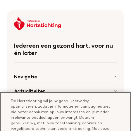
Keer
terug
naar
de
Iedereen een gezond hart, voor nu
homepage
én later
Navigatie
Home
Actualiteiten
Openstaande calls
De Hartstichting wil jouw gebruikservaring
Nieuws
Hartstichting.nl
optimaliseren, zodat je informatie en campagnes ziet
Samenwerking en financiering
Nieuwsbrief voor professionals
die beter aansluiten op jouw interesses en je minder
Onze missie
Publiekswebsite Hartstichting.nl
irrelevante boodschappen ontvangt. Daarom
Contact
gebruiken wij, met jouw toestemming, cookies en
Over de Hartstichting
vergelijkbare technieken zoals linktracking. Met deze