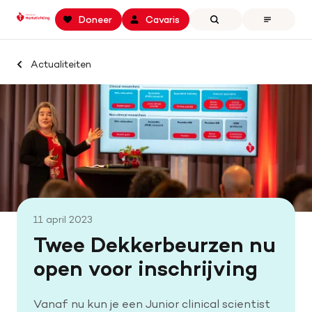
Keer
Spring
Spring
Doneer
Cavaris
Zoeken
Open
terug
naar
naar
the
naar
hoofdinhoud
footer
menu
Zoek binnen professionals.hartstichting.nl
de
navigatie
Actualiteiten
Home
homepage
Zoeken
Openstaande calls
Samenwerking en financiering
Actualiteiten
Onze missie
11 april 2023
Contact
Twee Dekkerbeurzen nu
open voor inschrijving
Vanaf nu kun je een Junior clinical scientist