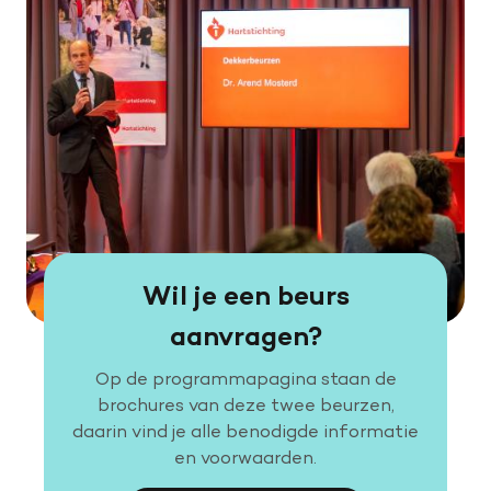
Wil je een beurs
aanvragen?
Op de programmapagina staan de
brochures van deze twee beurzen,
daarin vind je alle benodigde informatie
en voorwaarden.