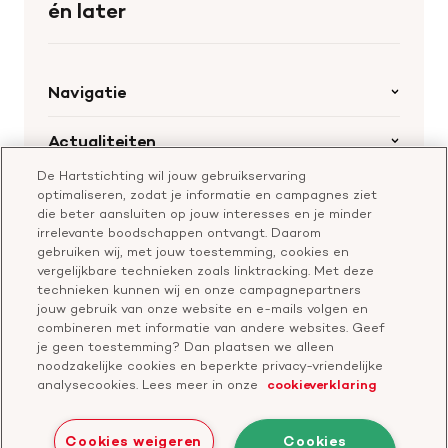
én later
Navigatie
Home
Actualiteiten
Openstaande calls
De Hartstichting wil jouw gebruikservaring
Nieuws
Hartstichting.nl
optimaliseren, zodat je informatie en campagnes ziet
Samenwerking en financiering
Nieuwsbrief voor professionals
die beter aansluiten op jouw interesses en je minder
Onze missie
Publiekswebsite Hartstichting.nl
irrelevante boodschappen ontvangt. Daarom
Contact
gebruiken wij, met jouw toestemming, cookies en
Over de Hartstichting
vergelijkbare technieken zoals linktracking. Met deze
Contactgegevens
technieken kunnen wij en onze campagnepartners
Jaarverslag
jouw gebruik van onze website en e-mails volgen en
combineren met informatie van andere websites. Geef
je geen toestemming? Dan plaatsen we alleen
Doneer
Cavaris
noodzakelijke cookies en beperkte privacy-vriendelijke
analysecookies. Lees meer in onze
cookieverklaring
Bezoek
onze
Cookies weigeren
Cookies