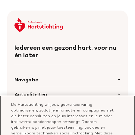
Keer
terug
naar
de
Iedereen een gezond hart, voor nu
homepage
én later
Navigatie
Home
Actualiteiten
Openstaande calls
De Hartstichting wil jouw gebruikservaring
Nieuws
Hartstichting.nl
optimaliseren, zodat je informatie en campagnes ziet
Samenwerking en financiering
Nieuwsbrief voor professionals
die beter aansluiten op jouw interesses en je minder
Onze missie
Publiekswebsite Hartstichting.nl
irrelevante boodschappen ontvangt. Daarom
Contact
gebruiken wij, met jouw toestemming, cookies en
Over de Hartstichting
vergelijkbare technieken zoals linktracking. Met deze