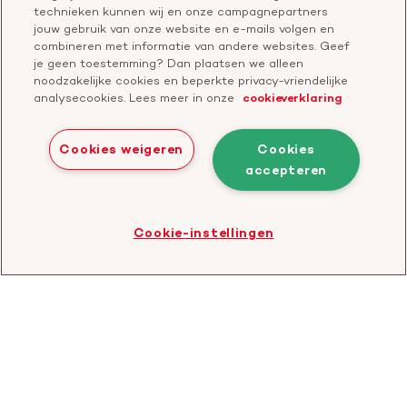
Contactgegevens
technieken kunnen wij en onze campagnepartners
Jaarverslag
jouw gebruik van onze website en e-mails volgen en
combineren met informatie van andere websites. Geef
je geen toestemming? Dan plaatsen we alleen
Doneer
Cavaris
noodzakelijke cookies en beperkte privacy-vriendelijke
analysecookies. Lees meer in onze
cookieverklaring
Bezoek
onze
Cookies weigeren
Cookies
LinkedIn
accepteren
Cookies
Disclaimer
Privacyverklaring
profiel
Bezoek
Cookie-instellingen
de
website
van
CBF
-
Toezichthouder
goede
doelen