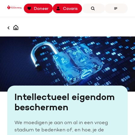
Keer
Spring
Spring
Doneer
Cavaris
Zoeken
Open
terug
naar
naar
the
naar
hoofdinhoud
footer
menu
Zoek binnen professionals.hartstichting.nl
de
navigatie
Home
Homepagina
homepage
Zoeken
Openstaande calls
Samenwerking en financiering
Actualiteiten
Onze missie
Intellectueel eigendom
Contact
beschermen
We moedigen je aan om al in een vroeg
stadium te bedenken of, en hoe, je de