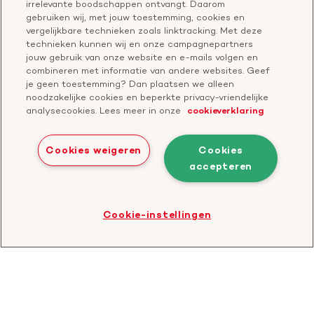
Onze missie
Publiekswebsite Hartstichting.nl
irrelevante boodschappen ontvangt. Daarom
Contact
gebruiken wij, met jouw toestemming, cookies en
Over de Hartstichting
vergelijkbare technieken zoals linktracking. Met deze
Contactgegevens
technieken kunnen wij en onze campagnepartners
Jaarverslag
jouw gebruik van onze website en e-mails volgen en
combineren met informatie van andere websites. Geef
je geen toestemming? Dan plaatsen we alleen
Doneer
Cavaris
noodzakelijke cookies en beperkte privacy-vriendelijke
analysecookies. Lees meer in onze
cookieverklaring
Bezoek
onze
Cookies weigeren
Cookies
LinkedIn
accepteren
Cookies
Disclaimer
Privacyverklaring
profiel
Bezoek
Cookie-instellingen
de
website
van
CBF
-
Toezichthouder