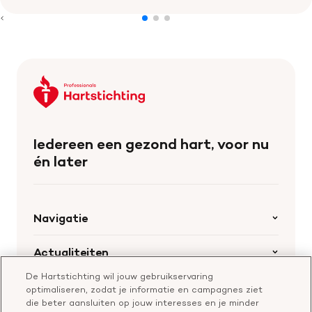
Keer
terug
naar
de
Iedereen een gezond hart, voor nu
homepage
én later
Navigatie
Home
Actualiteiten
Openstaande calls
De Hartstichting wil jouw gebruikservaring
Nieuws
Hartstichting.nl
optimaliseren, zodat je informatie en campagnes ziet
Samenwerking en financiering
Nieuwsbrief voor professionals
die beter aansluiten op jouw interesses en je minder