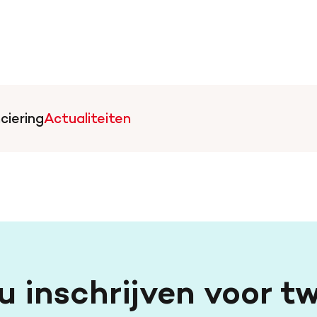
ciering
Actualiteiten
artstichting.nl
u inschrijven voor t