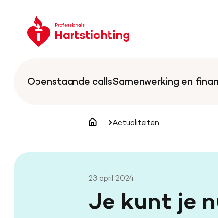
Spring
Spring
Keer
naar
naar
terug
hoofdinhoud
footer
naar
navigatie
de
Openstaande calls
Samenwerking en finan
homepage
Actualiteiten
Homepagina
Zoek binnen professionals.h
23 april 2024
Je kunt je n