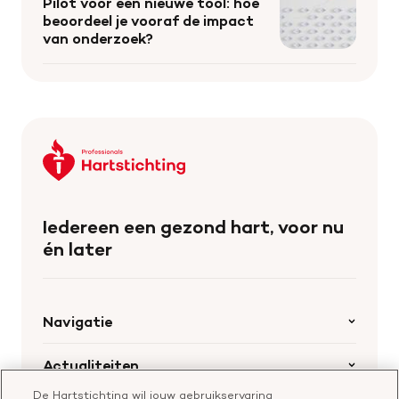
Pilot voor een nieuwe tool: hoe
beoordeel je vooraf de impact
van onderzoek?
Keer
terug
naar
de
Iedereen een gezond hart, voor nu
homepage
én later
Navigatie
Home
Actualiteiten
Openstaande calls
De Hartstichting wil jouw gebruikservaring