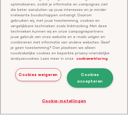
Nieuws
Hartstichting.nl
optimaliseren, zodat je informatie en campagnes ziet
Samenwerking en financiering
Nieuwsbrief voor professionals
die beter aansluiten op jouw interesses en je minder
Onze missie
Publiekswebsite Hartstichting.nl
irrelevante boodschappen ontvangt. Daarom
Contact
gebruiken wij, met jouw toestemming, cookies en
Over de Hartstichting
vergelijkbare technieken zoals linktracking. Met deze
Contactgegevens
technieken kunnen wij en onze campagnepartners
Jaarverslag
jouw gebruik van onze website en e-mails volgen en
combineren met informatie van andere websites. Geef
je geen toestemming? Dan plaatsen we alleen
Doneer
Cavaris
noodzakelijke cookies en beperkte privacy-vriendelijke
analysecookies. Lees meer in onze
cookieverklaring
Bezoek
onze
Cookies weigeren
Cookies
LinkedIn
accepteren
Cookies
Disclaimer
Privacyverklaring
profiel
Bezoek
Cookie-instellingen
de
website
van
CBF